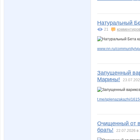
Натуральный Бе
21
комментиров
www.nn.ru/community/vp/
Запущенный вар
Марины!
23.07.202
t.me/splenazakazhi/161
Очищенный от в
брать!
22.07.2026 в 