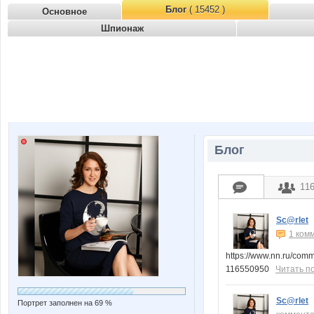
Блог
( 15452 )
Основное
Шпионаж
Блог
11
Sc@rlet
1 ком
https://www.nn.ru/com
116550950
Читать п
Sc@rlet
Портрет заполнен на 69 %