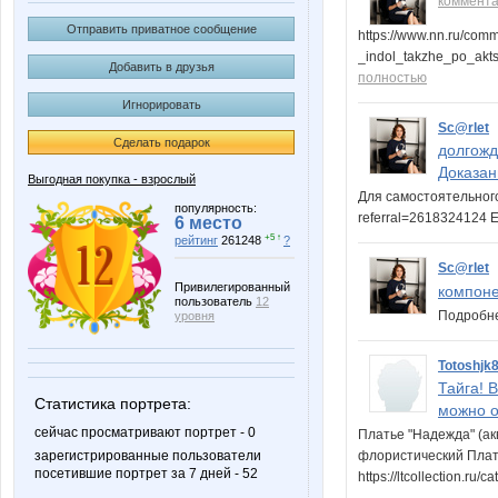
коммент
Отправить приватное сообщение
https://www.nn.ru/co
_indol_takzhe_po_akt
Добавить в друзья
полностью
Игнорировать
Sc@rlet
Сделать подарок
долгож
Доказан
Выгодная покупка - взрослый
Для самостоятельного з
популярность:
referral=2618324124 
6 место
+5 ↑
рейтинг
261248
?
Sc@rlet
Привилегированный
компоне
пользователь
12
Подробнее
уровня
Totoshjk
Тайга! 
Статистика портрета:
можно о
сейчас просматривают портрет - 0
Платье "Надежда" (аква
зарегистрированные пользователи
флористический Плат
посетившие портрет за 7 дней - 52
https://ltcollection.r